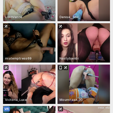
LilithVance
Denise__levi_
miatemptress69
Nastybambi
Victoria_Luxe
MoumitaaA_30