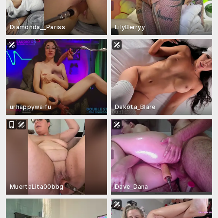
Diamonds__Pariss
LilyBerryy
urhappywaifu
Dakota_Blare
MuertaLita00bbg
Dave_Dana