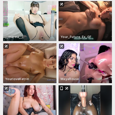
__marina__
Your_Future_Ex_GF
YourloveKetrin
MayaRouse