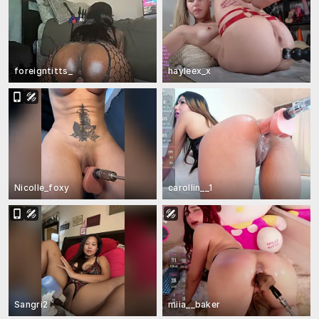
foreigntitts_
hayleex_x
Nicolle_foxy
carollin__1
Sangri2
miia__baker