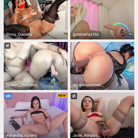
Shiny_Daniela
gabbiefoxthx
queen__mumbai
amandaaJones_
AmandaLourens
Jade_Amado_