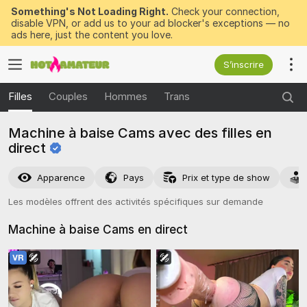
Something's Not Loading Right.
Check your connection,
disable VPN, or add us to your ad blocker's exceptions — no
ads here, just the content you love.
S’inscrire
Filles
Couples
Hommes
Trans
Machine à baise Cams avec des filles en
direct
Apparence
Pays
Prix et type de show
Les modèles offrent des activités spécifiques sur demande
Machine à baise Cams en
direct