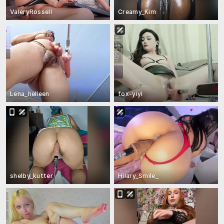
ValeryRossell
Creamy_Kim
Lena_helleen
fox-yiyi
shelby_kutter
Hilary_Smile_